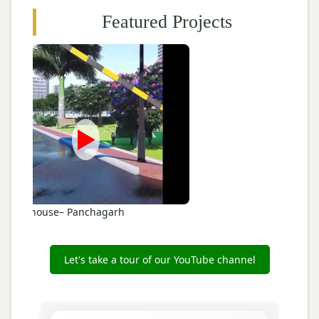
Featured Projects
►
storey house– Panchagarh
Let's take a tour of our YouTube channel