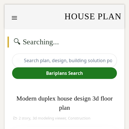
HOUSE PLAN
🔍 Searching...
🔍
Bariplans Search
Modern duplex house design 3d floor
plan
2 story
,
3d modeling viewer
,
Construction