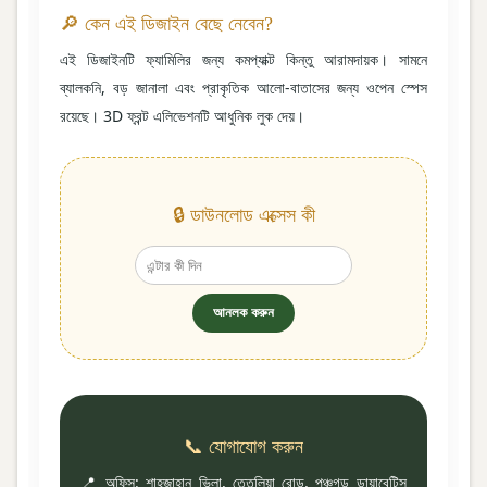
🔎 কেন এই ডিজাইন বেছে নেবেন?
এই ডিজাইনটি ফ্যামিলির জন্য কমপ্যাক্ট কিন্তু আরামদায়ক। সামনে
ব্যালকনি, বড় জানালা এবং প্রাকৃতিক আলো-বাতাসের জন্য ওপেন স্পেস
রয়েছে। 3D ফ্রন্ট এলিভেশনটি আধুনিক লুক দেয়।
🔒 ডাউনলোড এক্সেস কী
আনলক করুন
📞 যোগাযোগ করুন
📍 অফিস: শাহজাহান ভিলা, তেতুলিয়া রোড, পঞ্চগড় ডায়াবেটিস