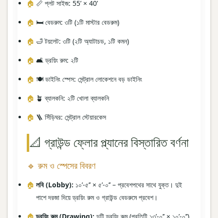
📏 প্লট সাইজ: 55’ × 40’
🛏️ বেডরুম: ৩টি (১টি মাস্টার বেডরুম)
🛁 টয়লেট: ৩টি (২টি অ্যাটাচড, ১টি কমন)
🛋️ ড্রয়িং রুম: ২টি
🍽️ ডাইনিং স্পেস: সেন্ট্রাল লোকেশনে বড় ডাইনিং
🪴 ব্যালকনি: ২টি খোলা ব্যালকনি
🪜 সিঁড়িঘর: সেন্ট্রাল স্টেয়ারকেস
📐 গ্রাউন্ড ফ্লোর প্ল্যানের বিস্তারিত বর্ণনা
🔹 রুম ও স্পেসের বিবরণ
লবি (Lobby):
১০’-৫’’ × ৫’-০’’ – প্রবেশপথের সাথে যুক্ত। দুই
পাশে দরজা দিয়ে ড্রয়িং রুম ও গ্রাউন্ড বেডরুমে প্রবেশ।
ড্রয়িং রুম (Drawing):
দুটি ড্রয়িং রুম (প্রতিটি ১৩’-০’’ × ১০’-০’’)