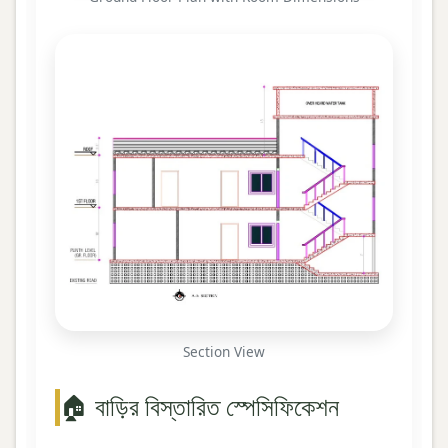
Section View
🏠 বাড়ির বিস্তারিত স্পেসিফিকেশন