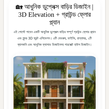
🏡 আধুনিক ডুপ্লেক্স বাড়ির ডিজাইন |
3D Elevation + গ্রাউন্ড ফ্লোর
প্ল্যান
এই পোস্টে পাবেন একটি আধুনিক ডুপ্লেক্স বাড়ির সম্পূর্ণ গ্রাউন্ড ফ্লোর প্ল্যান
এবং সুন্দর 3D ফ্রন্ট এলিভেশন। ৩টি বেডরুম, ডাইনিং, রান্নাঘর, ২টি
ব্যালকনি এবং আধুনিক ফ্যাসাড ডিজাইনসহ পারফেক্ট হাউস ডিজাইন।