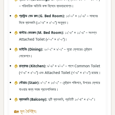
– পরিবারিক অতিথি কক্ষ হিসেবে ব্যবহারযোগ্য।
গ্রাউন্ড বেড রুম (G. Bed Room):
১৩’-০’’ × ১১’-৬’’ – সামনের
দিকে ব্যালকনি (১০’-৪’’ × ৫’-০’’) সংযুক্ত।
মাস্টার বেডরুম (M. Bed Room):
১২’-৫’’ × ১১’-৬’’ – সংলগ্ন
Attached Toilet (৮’-০’’ × ৫’-০’’)।
ডাইনিং (Dining):
২০’-২’’ × ৯’-২’’ – পুরো ফ্লোরের সেন্ট্রাল
লোকেশনে।
রান্নাঘর (Kitchen):
৯’-৬’’ × ৯’-০’’ – পাশে Common Toilet
(৭’-৬’’ × ৫’-০’’) এবং Attached Toilet (৭’-৬’’ × ৫’-০’’) রয়েছে।
স্টেয়ার (Stair):
৮’-১’’ × ১৩’-২’’ – সেন্ট্রাল পজিশনে, উপরের ফ্লোরে
যাওয়ার জন্য সহজ প্রবেশাধিকার।
ব্যালকনি (Balcony):
দুটি ব্যালকনি, প্রতিটি ১০’-৪’’ × ৫’-০’’।
🏡 মূল বৈশিষ্ট্য: