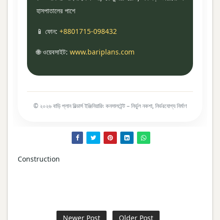
হাসপাতালের পাশে
📱 ফোন:
+8801715-098432
🌐 ওয়েবসাইট:
www.bariplans.com
© ২০২৬ বাড়ি প্লান বিল্ডার্স ইঞ্জিনিয়ারিং কনসালটেন্ট – নির্ভুল নকশা, নির্ভরযোগ্য নির্মাণ
Construction
Newer Post
Older Post