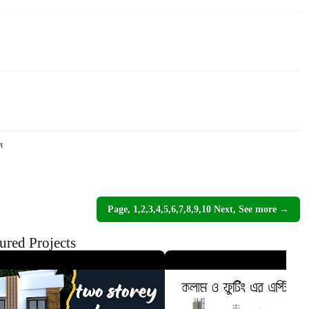
ন
Page, 1,2,3,4,5,6,7,8,9,10 Next, See more →
ured Projects