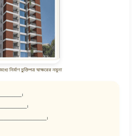
্যে নির্মাণ চুক্তিপত্র স্বাক্ষরের নমুনা
____________।
_______________।
__________________________।