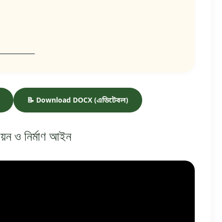
____________
📝 Download DOCX (এডিটেবল)
ণয়ন ও নির্মাণ আইন