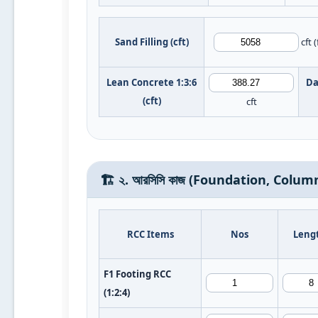
Sand Filling (cft)
cft 
Lean Concrete 1:3:6
Da
(cft)
cft
🏗️ ২. আরসিসি কাজ (Foundation, Colu
RCC Items
Nos
Lengt
F1 Footing RCC
(1:2:4)