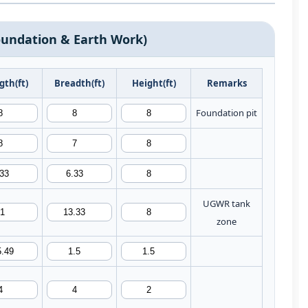
রিট (Foundation & Earth Work)
gth(ft)
Breadth(ft)
Height(ft)
Remarks
Foundation pit
UGWR tank
zone