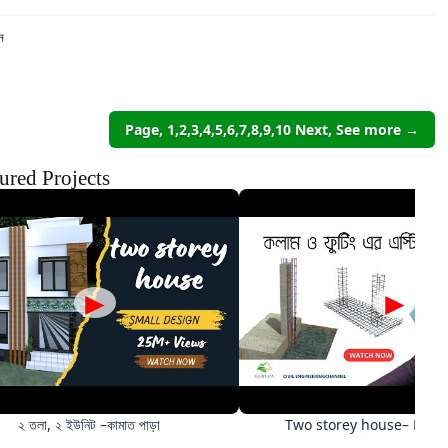
ন
Page, 1,2,3,4,5,6,7,8,9,10 Next, See more →
ured Projects
►
►
২ তলা, ২ ইউনিট –কামাত পাড়া
Two storey house– Pan