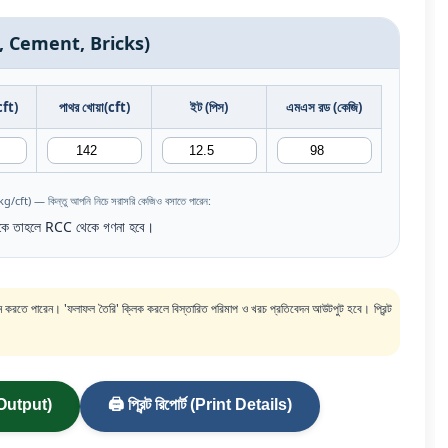
Rod, Cement, Bricks)
cft)
পাথর খোয়া(cft)
ইট (পিস)
এমএস রড (কেজি)
g/cft) — কিন্তু আপনি নিচে সরাসরি কেজিও বসাতে পারেন:
াকে তাহলে RCC থেকে গণনা হবে।
তন করতে পারেন। 'ফলাফল তৈরি' ক্লিক করলে বিস্তারিত পরিমাপ ও খরচ প্রতিবেদন আউটপুট হবে। প্রিন্ট
 Output)
🖨️ প্রিন্ট রিপোর্ট (Print Details)