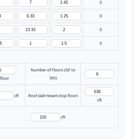
0
0
0
0
Number of Floors (GF to
5th)
/floor
cft
Roof slab+beam (top floor)
cft
cft