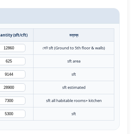
antity (sft/cft)
মন্তব্য
মোট sft (Ground to 5th floor & walls)
sft area
sft
sft estimated
sft all habitable rooms+ kitchen
sft