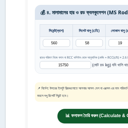
💰 ৪. মালামালের হার ও রড ক্যলকুলেশন (MS 
সিমেন্ট(ব্যাগ)
সিলেট বালু (cft)
লোকাল বালু (
রডের পরিমাণ নিজে বসান বা RCC ভলিউম থেকে আনুমানিক (কেজি = RCC(cft) × 2.6 k
(মোট রড kg) যদি খালি থ
📌 নির্দেশ: উপরের ইনপুট ফিল্ডগুলোতে আপনার আসল মেপ বা এক্সেল এর মান পরিবর্
করলে শুধু রিপোর্ট প্রিন্ট হবে।
📊 ফলাফল তৈরি করুন (Calculate &