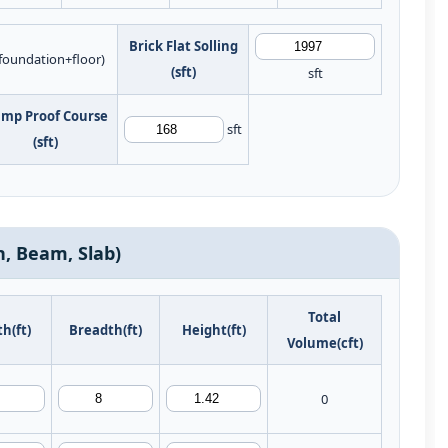
Brick Flat Solling
(foundation+floor)
(sft)
sft
mp Proof Course
sft
(sft)
mn, Beam, Slab)
Total
h(ft)
Breadth(ft)
Height(ft)
Volume(cft)
0