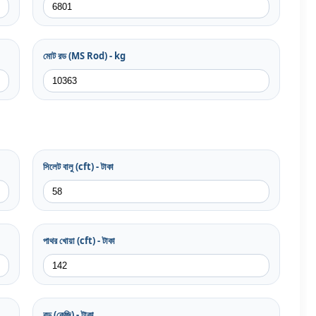
মোট রড (MS Rod) - kg
সিলেট বালু (cft) - টাকা
পাথর খোয়া (cft) - টাকা
রড (কেজি) - টাকা