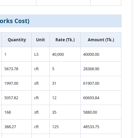
il Works Cost)
Quantity
Unit
Rate (Tk.)
Amount (Tk.)
1
LS
40,000
40000.00
5673.78
cft
5
28368.90
1997.00
sft
31
61907.00
5057.82
cft
12
60693.84
168
sft
35
5880.00
388.27
cft
125
48533.75