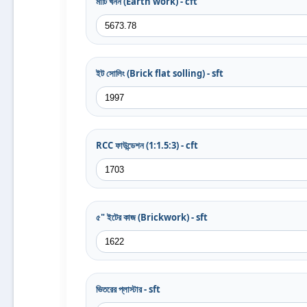
মাটি খনন (Earth work) - cft
ইট সোলিং (Brick flat solling) - sft
RCC ফাউন্ডেশন (1:1.5:3) - cft
৫" ইটের কাজ (Brickwork) - sft
ভিতরের প্লাস্টার - sft