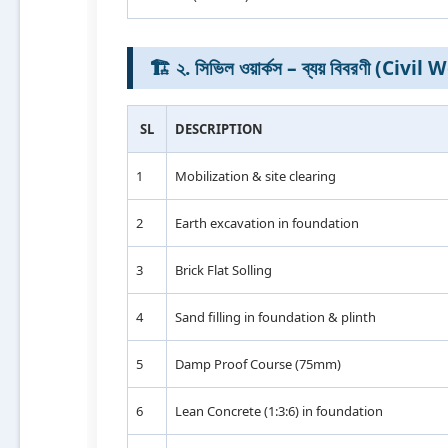
🏗️ ২. সিভিল ওয়ার্কস – ব্যয় বিবরণী (Civ
SL
DESCRIPTION
1
Mobilization & site clearing
2
Earth excavation in foundation
3
Brick Flat Solling
4
Sand filling in foundation & plinth
5
Damp Proof Course (75mm)
6
Lean Concrete (1:3:6) in foundation