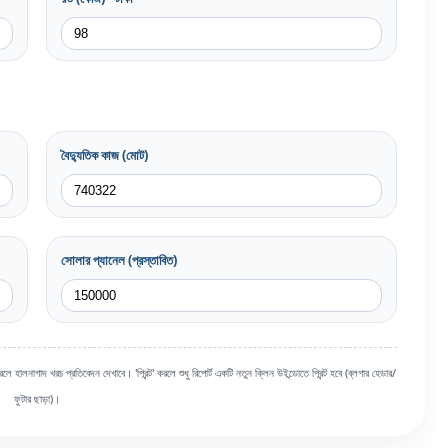
বৈদ্যুতিক কাজ (মোট)
সোলার প্যানেল (প্রস্তাবিত)
 হালনাগাদ খরচ প্রতিবেদন দেখাবে। 'প্রিন্ট' করলে শুধু রিপোর্ট একটি নতুন ক্লিন উইন্ডোতে প্রিন্ট হবে (ব্লগার হেডার/
ফুটার ছাড়া)।