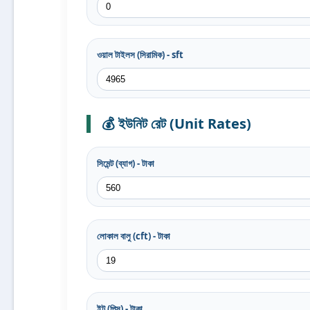
ওয়াল টাইলস (সিরামিক) - sft
💰 ইউনিট রেট (Unit Rates)
সিমেন্ট (ব্যাগ) - টাকা
লোকাল বালু (cft) - টাকা
ইট (পিস) - টাকা