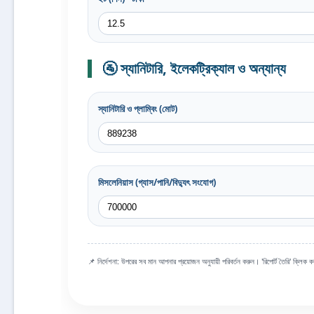
🚰 স্যানিটারি, ইলেকট্রিক্যাল ও অন্যান্য
স্যানিটারি ও প্লাম্বিং (মোট)
মিসলেনিয়াস (গ্যাস/পানি/বিদ্যুৎ সংযোগ)
📌 নির্দেশনা: উপরের সব মান আপনার প্রয়োজন অনুযায়ী পরিবর্তন করুন। 'রিপোর্ট তৈরি' ক্লিক করলে