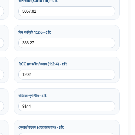
বালি ভরাট (Sand fill) - cft
লিন কংক্রিট 1:3:6 - cft
RCC স্ল্যাব/বীম/কলাম (1:2:4) - cft
বাহিরের প্লাস্টার - sft
ফ্লোর টাইলস (হোমোজেনাস) - sft