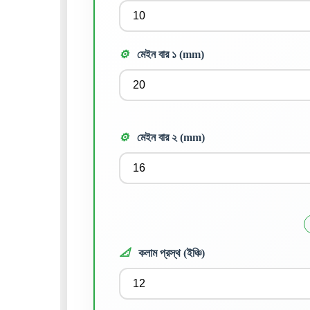
⚙️
মেইন বার ১ (mm)
⚙️
মেইন বার ২ (mm)
📐
কলাম প্রস্থ (ইঞ্চি)