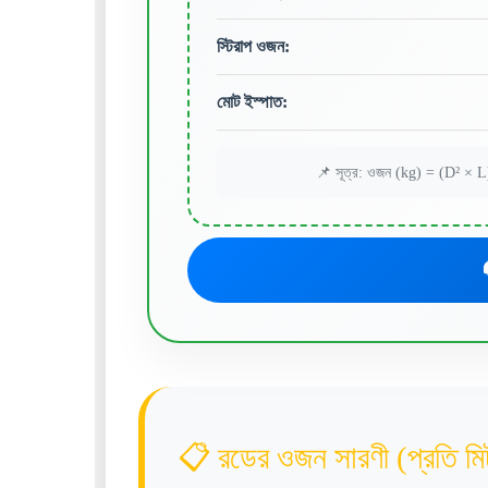
স্টিরাপ ওজন:
মোট ইস্পাত:
📌 সূত্র: ওজন (kg) = (D² × L) 
📋 রডের ওজন সারণী (প্রতি মি