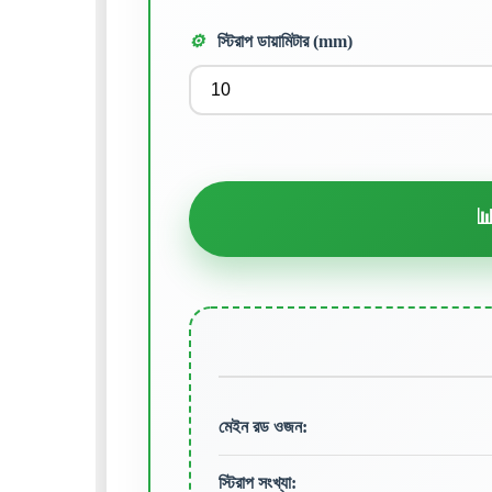
⚙️
স্টিরাপ ডায়ামিটার (mm)

মেইন রড ওজন:
স্টিরাপ সংখ্যা: