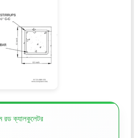
 রড ক্যালকুলেটর