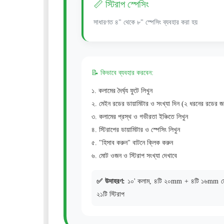
📏 স্টিরাপ স্পেসিং
সাধারণত ৪" থেকে ৮" স্পেসিং ব্যবহার করা হয়
📝 কিভাবে ব্যবহার করবেন:
১. কলামের দৈর্ঘ্য ফুটে লিখুন
২. মেইন রডের ডায়ামিটার ও সংখ্যা দিন (২ ধরনের রডের জ
৩. কলামের প্রস্থ ও গভীরতা ইঞ্চিতে লিখুন
৪. স্টিরাপের ডায়ামিটার ও স্পেসিং লিখুন
৫. "হিসাব করুন" বাটনে ক্লিক করুন
৬. মোট ওজন ও স্টিরাপ সংখ্যা দেখাবে
✅ উদাহরণ:
১০' কলাম, ৪টি ২০mm + ৪টি ১৬mm মেই
২১টি স্টিরাপ