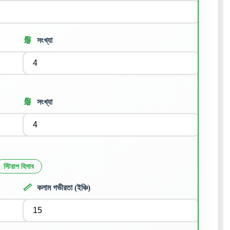
🔢
সংখ্যা
🔢
সংখ্যা
স্টিরাপ হিসাব
📏
কলাম গভীরতা (ইঞ্চি)