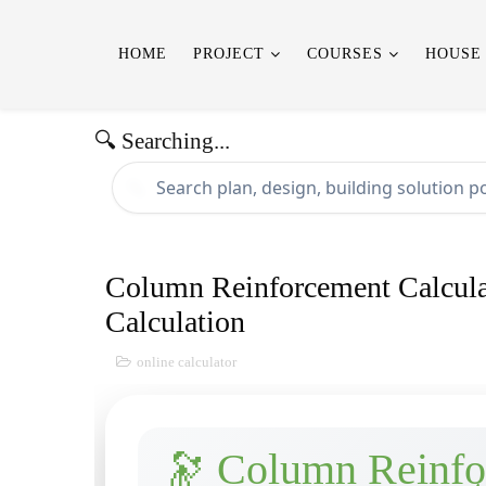
HOME
PROJECT
COURSES
HOUSE
🔍 Searching...
🔍
Column Reinforcement Calculat
Calculation
online calculator
🔭 Column Reinfo