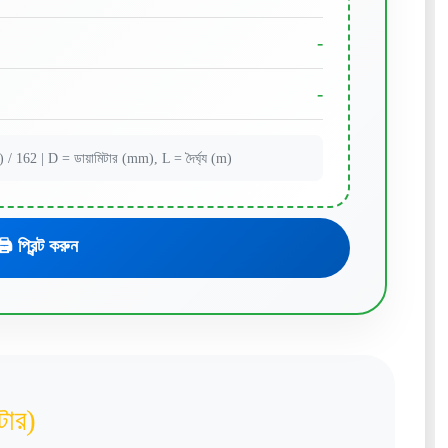
-
-
/ 162 | D = ডায়ামিটার (mm), L = দৈর্ঘ্য (m)
🖨️ প্রিন্ট করুন
টার)