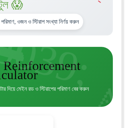
টুল 😱
পরিমাণ, ওজন ও স্টিরাপ সংখ্যা নির্ণয় করুন
 Reinforcement
culator
িটার দিয়ে মেইন রড ও স্টিরাপের পরিমাণ বের করুন