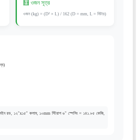
🧮 ওজন সূত্র
ওজন (kg) = (D² × L) / 162 (D = mm, L = মিটার)
ন্য)
ন রড, ১২"x১৫" কলাম, ১০mm স্টিরাপ ৬" স্পেসিং = ১৪১.৮৫ কেজি,