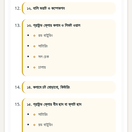
১২. বালি ভরাট ও কম্পেকশন
১৩. গ্রাউন্ড ফ্লোর কলাম ও লিফট ওয়াল
রড বাইন্ডিং
সাটারিং
সল চেক
ঢালায়
১৪. কলামে চট মোড়ানো, কিউরিং
১৫. গ্রাউন্ড ফ্লোর বীম ছাদ বা ফ্লাট ছাদ
সাটারিং
রড বাইন্ডিং