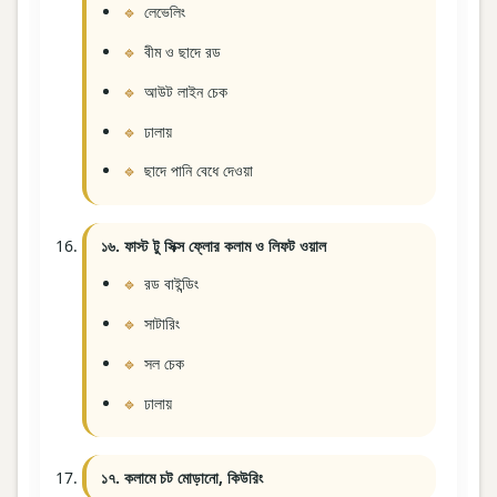
লেভেলিং
বীম ও ছাদে রড
আউট লাইন চেক
ঢালায়
ছাদে পানি বেধে দেওয়া
১৬. ফাস্ট টু সিক্স ফ্লোর কলাম ও লিফট ওয়াল
রড বাইন্ডিং
সাটারিং
সল চেক
ঢালায়
১৭. কলামে চট মোড়ানো, কিউরিং