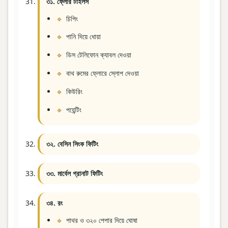
৩১. ফ্লোর টাইলস
চিপিং
পানি দিয়ে ধোয়া
ডিস টেলিফোন ক্যাবল দেওয়া
বাথ রুমের ফ্লোরে স্লোপ দেওয়া
কিউরিং
পয়েন্টিং
৩২. বেসিন সিংক ফিটিং
৩৩. মার্বেল গ্রানাট ফিটিং
৩৪. রং
পাথর ও ৩২০ পেপার দিয়ে ঘোষা