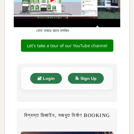
বোর্ড বাজার জামে মসজিদ
২ তলা, 
Let's take a tour of our YouTube channel
🔐 Login
📝 Sign Up
বিশ্বস্ত ডিজাইন, মজবুত নির্মাণ BOOKING