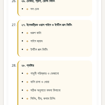
২৬. চৌকাঠ, গ্রীল, রেলিং ফিটিং
সল চেক
২৭. ইলেকট্রিক ওয়াল পাইল ও ইস্টীল বক্স ফিটিং
গুরুপ কাটা
পাইপ জ্যাম
ইস্টীল বক্স ফিটিং
২৮. প্লাষ্টার
গাথুনী পরিষ্কার ও ভেজানো
বালি চালা ও ধোয়া
সঠিক অনুপাতে মসলা মিশানো
সিলিং, বীম, কলাম চিপিং