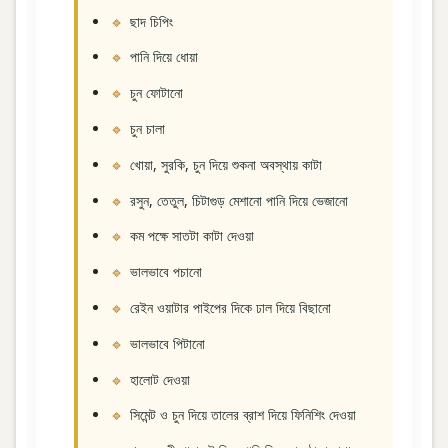
ছাদ চিপিং
পানি দিয়ে ধোয়া
চুন ফোটানো
চুন চালা
খোয়া, সুরকি, চুন দিয়ে শুকনা অবস্থায় কাটা
রসুন, তেতুল, চিটাগুড় মেশানো পানি দিয়ে ভেজানো
কম পক্ষে সাতটা কাটা দেওয়া
ভালভাবে পচানো
রেইন ওয়াটার পাইপের দিকে ঢাল দিয়ে বিছানো
ভালভাবে পিটানো
হালোট দেওয়া
সিমেন্ট ও চুন দিয়ে তালের ব্রাশ দিয়ে ফিনিশিং দেওয়া