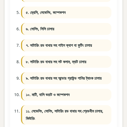
৫. ড্রেসি, লেভেলিং, কম্পেকশন
৬. সোলিং, সিসি ঢালায়
৭. সাটারিং রড বাধায় সহ পাইল ক্যাপ বা ফুটিং ঢালায়
৮. সাটারিং রড বাধায় সহ সট কলাম, ম্যাট ঢালায়
৯. সাটারিং রড বাধায় সহ আন্ডার গ্রাউন্ড পানির ট্যাংক ঢালায়
১০. মাটি, বালি ভরাট ও কম্পেকশন
১১. লেভেলিং, সোলিং, সাটারিং রড বাধায় সহ গ্রেডবীম ঢালায়,
কিউরিং