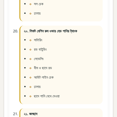
সল চেক
ঢালায়
২০. লিফট মেশিন রুম ওভার হেড পানির ট্যাংক
সাটারিং
রড বাইন্ডিং
লেভেলিং
বীম ও ছাদে রড
আউট লাইন চেক
ঢালায়
ছাদে পানি বেধে দেওয়া
২১. জলছাদ