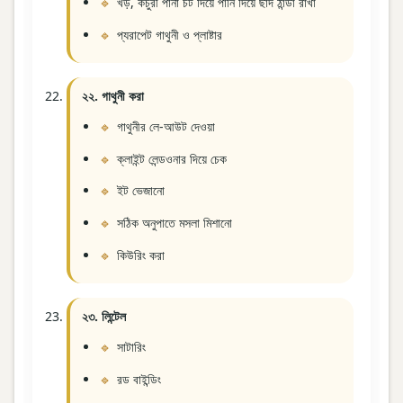
খড়, কচুরী পানা চট দিয়ে পানি দিয়ে ছাদ ঠান্ডা রাখা
প্যরাপেট গাথুনী ও প্লাষ্টার
২২. গাথুনী করা
গাথুনীর লে-আউট দেওয়া
ক্লাইন্ট লেন্ডওনার দিয়ে চেক
ইট ভেজানো
সঠিক অনুপাতে মসলা মিশানো
কিউরিং করা
২৩. লিন্টেল
সাটারিং
রড বাইন্ডিং