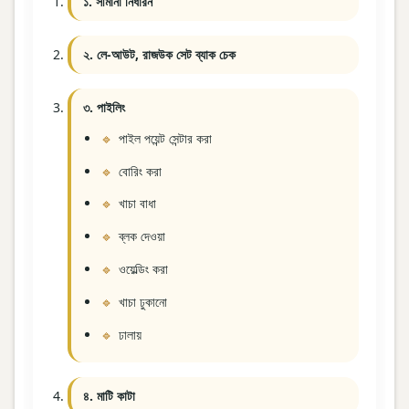
১. সীমানা নির্ধারন
২. লে-আউট, রাজউক সেট ব্যাক চেক
৩. পাইলিং
পাইল পয়েন্ট সেন্টার করা
বোরিং করা
খাচা বাধা
ব্লক দেওয়া
ওয়েল্ডিং করা
খাচা ঢুকানো
ঢালায়
৪. মাটি কাটা