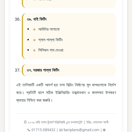
৩৬. থাই ফিটিং
আউটার লাগানো
গ্লাস পাল্লা ফিটিং
সিলিকন গাম দেওয়া
৩৭. দরজার পাল্লা ফিটিং
এই তালিকাটি একটি আদর্শ ছয় তলা বিল্ডিং নির্মাণের মূল ধাপগুলোকে নির্দেশ
করে। প্রতিটি ধাপে সঠিক ইঞ্জিনিয়ারিং তত্ত্বাবধান ও মানসম্মত উপকরণ
ব্যবহার নিশ্চিত করা জরুরি।
© ২০২৬ বাড়ি প্লান বিন্ডার্স ইঞ্জিনিয়ারি এন্ড কনসালটেন্ট | ইঞ্জি: মোহাম্মদ আলী
📞 01715-089432 | 📧 bariplans@gmail.com | 🌐