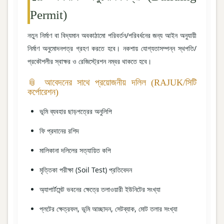
Permit)
নতুন নির্মাণ বা বিদ্যমান অবকাঠামো পরিবর্তন/পরিবর্ধনের জন্য আইন অনুযায়ী
নির্মাণ অনুমোদনপত্র গ্রহণ করতে হবে। নকশায় যোগ্যতাসম্পন্ন স্থপতি/
প্রকৌশলীর স্বাক্ষর ও রেজিস্ট্রেশন নম্বর থাকতে হবে।
📎 আবেদনের সাথে প্রয়োজনীয় দলিল (RAJUK/সিটি
কর্পোরেশন)
ভূমি ব্যবহার ছাড়পত্রের অনুলিপি
ফি প্রদানের রশিদ
মালিকানা দলিলের সত্যায়িত কপি
মৃত্তিকা পরীক্ষা (Soil Test) প্রতিবেদন
অ্যাপার্টমেন্ট ভবনের ক্ষেত্রে তলাওয়ারী ইউনিটের সংখ্যা
প্লটের ক্ষেত্রফল, ভূমি আচ্ছাদন, সেটব্যাক, মোট তলার সংখ্যা