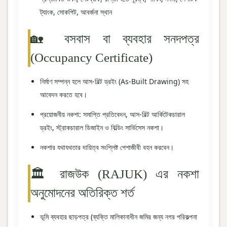
ট্যাংক, সোকপিট, আবর্জনা স্থান
🏡 বসবাস বা ব্যবহার সনদপত্র
(Occupancy Certificate)
নির্মাণ সম্পন্ন হলে আস-বিল্ট ড্রইং (As-Built Drawing) সহ
আবেদন করতে হবে।
প্রয়োজনীয় নকশা: সমাপ্তি প্রতিবেদন, আস-বিল্ট আর্কিটেকচারাল
ড্রইং, স্ট্রাকচারাল ডিজাইন ও বিল্ডিং সার্ভিসেস নকশা।
নকশার যথাযথতার দায়িত্ব সংশ্লিষ্ট পেশাজীবী বহন করবেন।
🏛️ রাজউক (RAJUK) এর নকশা
অনুমোদনের অতিরিক্ত শর্ত
ভূমি ব্যবহার ছাড়পত্র (ব্যক্তি মালিকানাধীন জমির জন্য নগর পরিকল্পনা