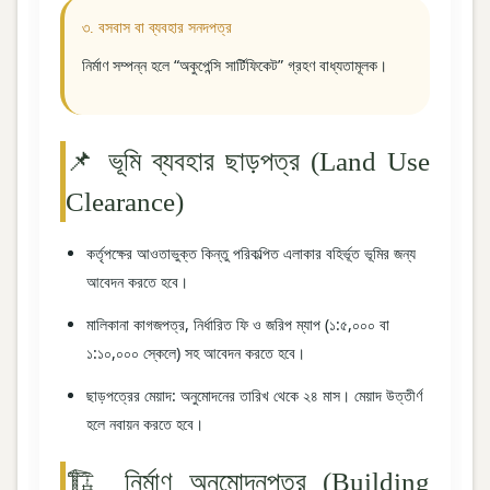
৩. বসবাস বা ব্যবহার সনদপত্র
নির্মাণ সম্পন্ন হলে “অকুপেন্সি সার্টিফিকেট” গ্রহণ বাধ্যতামূলক।
📌 ভূমি ব্যবহার ছাড়পত্র (Land Use
Clearance)
কর্তৃপক্ষের আওতাভুক্ত কিন্তু পরিকল্পিত এলাকার বহির্ভূত ভূমির জন্য
আবেদন করতে হবে।
মালিকানা কাগজপত্র, নির্ধারিত ফি ও জরিপ ম্যাপ (১:৫,০০০ বা
১:১০,০০০ স্কেলে) সহ আবেদন করতে হবে।
ছাড়পত্রের মেয়াদ: অনুমোদনের তারিখ থেকে ২৪ মাস। মেয়াদ উত্তীর্ণ
হলে নবায়ন করতে হবে।
🏗️ নির্মাণ অনুমোদনপত্র (Building