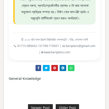
স্কেলে নকশা, স্থপতি/প্রকৌশলীর স্বাক্ষর ও ফি জমা সাপেক্ষে
অনুমোদন প্রক্রিয়া সম্পন্ন হয়। নির্মাণ শেষে আস-বিল্ট ড্রইং ও
অকুপেন্সি সার্টিফিকেট গ্রহণ করাও অপরিহার্য।
© ২০২৬ বাড়ি প্লান বিল্ডার্স ইঞ্জিনিয়ারিং কনসালটেন্ট – ইঞ্জি. মোহাম্মদ আলী
📞 01715-089432 / 01789-710051 | 📧 bariplans@gmail.com
| 🌐 www.bariplans.com
General Knowledge
Newer Post
Older Post