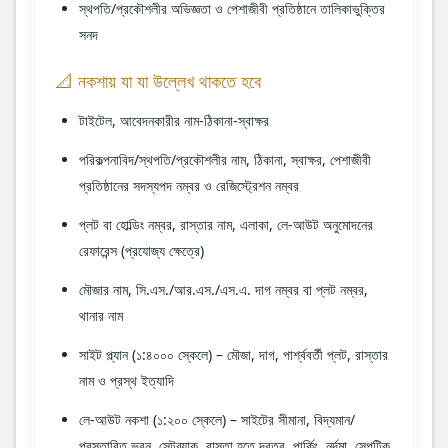
স্থপতি/প্রকৌশলীর অভিজ্ঞতা ও পেশাজীবী প্রতিষ্ঠানে তালিকাভুক্তির
সনদ
📐 নকশায় যা যা উল্লেখ থাকতে হবে
টাইটেল, আবেদনকারীর নাম-ঠিকানা-স্বাক্ষর
পরিকল্পনাবিদ/স্থপতি/প্রকৌশলীর নাম, ঠিকানা, স্বাক্ষর, পেশাজীবী
প্রতিষ্ঠানের সদস্যপদ নম্বর ও রেজিস্ট্রেশন নম্বর
প্লট বা হোল্ডিং নম্বর, রাস্তার নাম, এলাকা, লে-আউট অনুমোদনের
রেফারেন্স (প্রযোজ্য ক্ষেত্রে)
মৌজার নাম, সি.এস./আর.এস./এস.এ. দাগ নম্বর বা প্লট নম্বর,
থানার নাম
সাইট প্ল্যান (১:৪০০০ স্কেলে) – মৌজা, দাগ, পার্শ্ববর্তী প্লট, রাস্তার
নাম ও প্রস্থ ইত্যাদি
লে-আউট নকশা (১:২০০ স্কেলে) – সাইটের সীমানা, বিদ্যমান/
প্রস্তাবিত ভবন, সেটব্যাক, রাস্তা হতে দূরত্ব, পার্কিং, নর্দমা, সেপটিক