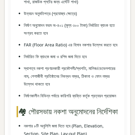
শাখা, রাজউক প্লটের জন্য এস্টেট শাখা)
উন্নয়ন অনুমতিপত্র (প্রযোজ্য ক্ষেত্রে)
নির্মাণ অনুমোদন ফরম নং-৪০১ (মূল্য ৩০০ টাকা) নির্ধারিত ব্যাংক হতে
সংগ্রহ করতে হবে
FAR (Floor Area Ratio) এর হিসাব নকশায় উল্লেখ করতে হবে
নির্ধারিত ফি ব্যাংকে জমা ও রশিদ জমা দিতে হবে
স্থাপত্য নকশা প্রণয়নকারী প্রকৌশলী/স্থপতি, মালিক/ডেভেলপারের
নাম, পেশাজীবী প্রতিষ্ঠানের নিবন্ধন নম্বর, ঠিকানা ও ফোন নম্বর
উল্লেখ থাকতে হবে
নির্মাণকালীন বিভিন্ন পর্যায়ে কারিগরি ব্যক্তি কর্তৃক প্রত্যয়ন প্রয়োজন
🏘️ পৌরসভায় নকশা অনুমোদনের নির্দেশিকা
নকশার ৮টি অনুলিপি জমা দিতে হবে (Plan, Elevation,
Section, Site Plan, Lay‑out Plan)