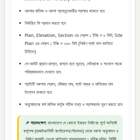
নকশায় মালিক ও নকশা প্রস্তুতকারীর স্বাক্ষর থাকতে হবে
নির্ধারিত ফি প্রদান করতে হবে
Plan, Elevation, Section এর স্কেল ১ ইঞ্চি = ৮ ফিট; Site
Plan এর স্কেল ১ ইঞ্চি = ৩৩০ ফিট (নির্মাণ প্লট লাল কালিতে
চিহ্নিত)
লে-আউট প্ল্যানে রাস্তা, রাস্তা হতে দূরত্ব, সেটব্যাক ও সংযোগ সড়ক
পরিষ্কারভাবে দেখাতে হবে
প্রতিটি নকশায় স্কেল, মৌজার নাম, প্লট নম্বর ও মালিকের নাম
উল্লেখ থাকতে হবে
অনুমোদনের ফর্ম মালিক কর্তৃক সঠিক তথ্য ও স্বাক্ষরসহ পূরণ করতে হবে
📌 সারসংক্ষেপ:
বাংলাদেশে যে কোনো ইমারত নির্মাণের পূর্বে সংশ্লিষ্ট
কর্তৃপক্ষ (রাজউক/সিটি কর্পোরেশন/পৌরসভা) থেকে নকশা অনুমোদন ও
নির্মাণ অনুমতি নেওয়া আইনগত বাধ্যবাধকতা। সঠিক দলিল, নির্দিষ্ট