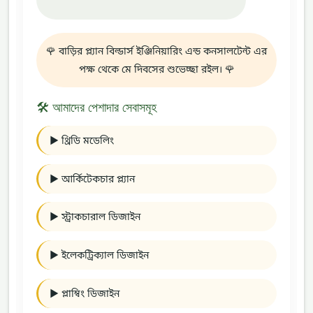
🌹 বাড়ির প্ল্যান বিল্ডার্স ইঞ্জিনিয়ারিং এন্ড কনসালটেন্ট এর
পক্ষ থেকে মে দিবসের শুভেচ্ছা রইল। 🌹
🛠️ আমাদের পেশাদার সেবাসমূহ
► থ্রিডি মডেলিং
► আর্কিটেকচার প্ল্যান
► স্ট্রাকচারাল ডিজাইন
► ইলেকট্রিক্যাল ডিজাইন
► প্লাম্বিং ডিজাইন