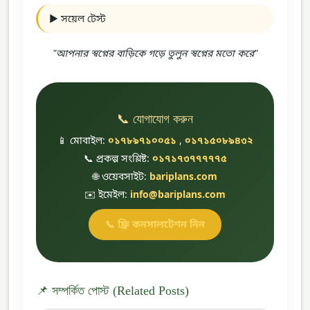
► সয়েল টেস্ট
"আপনার স্বপ্নের বাড়িকে গড়ে তুলুন স্বপ্নের মতো করে"
📞 যোগাযোগ করুন
📱 মোবাইল:
০১৭৮৯৭১০০৫১
,
০১৭১৫০৮৯৪৩২
📞 প্রকল্প সংশ্লিষ্ট:
০১৭১৭৩৭৭৭৭৭৫
🌐 ওয়েবসাইট:
bariplans.com
✉️ ইমেইল:
info@bariplans.com
📞 ফ্রি কনসালটেশন নিন
📌 সম্পর্কিত পোস্ট (Related Posts)