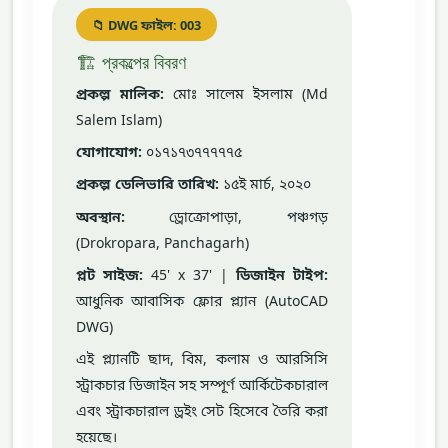
📁 DWG ফাইল: 003
🏗️ প্রকল্পের বিবরণ
প্রকল্প মালিক:
মোঃ সালেম ইসলাম (Md
Salem Islam)
যোগাযোগ:
০১৭১৭৩৭৭৭৭৭৫
প্রকল্প ডেলিভারি তারিখ:
১৫ই মার্চ, ২০২০
অবস্থান:
ড্রোক্রোপাড়া, পঞ্চগড়
(Drokropara, Panchagarh)
প্লট সাইজ:
45' x 37' |
ডিজাইন টাইপ:
আধুনিক আবাসিক ফ্লোর প্ল্যান (AutoCAD
DWG)
এই প্ল্যানটি ছাদ, বিম, কলাম ও আরসিসি
স্ট্রাকচার ডিজাইন সহ সম্পূর্ণ আর্কিটেকচারাল
এবং স্ট্রাকচারাল ড্রইং সেট হিসেবে তৈরি করা
হয়েছে।