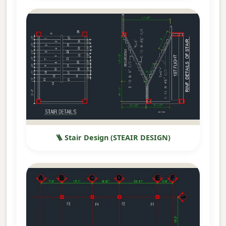
🪜 Stair Design (STEAIR DESIGN)