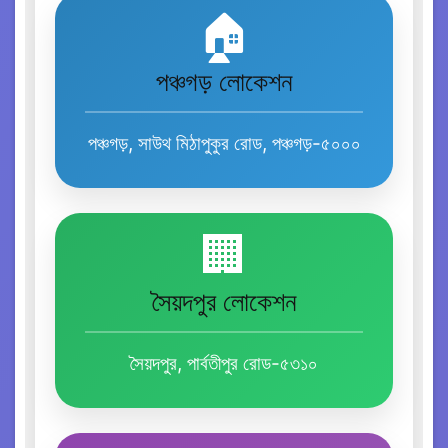
🏠
পঞ্চগড় লোকেশন
পঞ্চগড়, সাউথ মিঠাপুকুর রোড, পঞ্চগড়-৫০০০
🏢
সৈয়দপুর লোকেশন
সৈয়দপুর, পার্বতীপুর রোড-৫৩১০