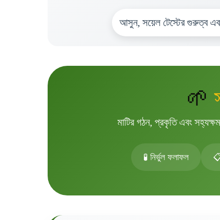
আসুন, সয়েল টেস্টের গুরুত্ব এব
🌱
মাটির গঠন, প্রকৃতি এবং সহ্যক্ষম
🧪 নির্ভুল ফলাফল
📋