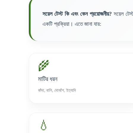
সয়েল টেস্ট কি এবং কেন প্রয়োজনীয়?
সয়েল টেস্ট
একটি প্রক্রিয়া। এতে জানা যায়:
🌾
মাটির ধরন
কাঁদা, বালি, দোআঁশ, ইত্যাদি
💧