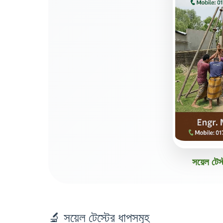
সয়েল টেস্
🔬 সয়েল টেস্টের ধাপসমূহ