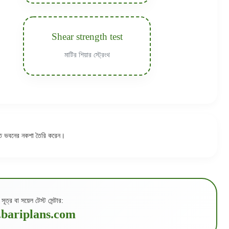
Shear strength test
মাটির শিয়ার স্ট্রেংথ
পতি ভবনের নকশা তৈরি করেন।
 সূত্র বা সয়েল টেস্ট সেন্টার:
.bariplans.com