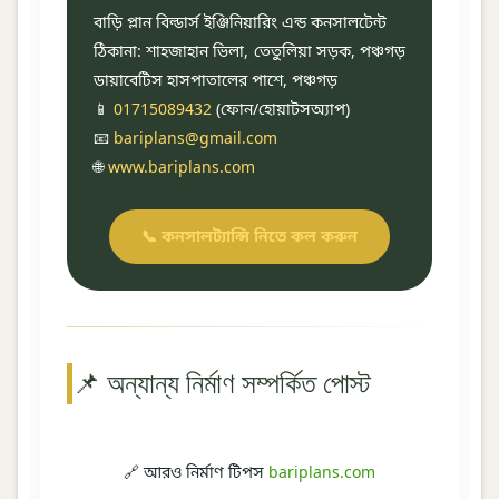
বাড়ি প্লান বিল্ডার্স ইঞ্জিনিয়ারিং এন্ড কনসালটেন্ট
ঠিকানা: শাহজাহান ভিলা, তেতুলিয়া সড়ক, পঞ্চগড়
ডায়াবেটিস হাসপাতালের পাশে, পঞ্চগড়
📱
01715089432
(ফোন/হোয়াটসঅ্যাপ)
📧
bariplans@gmail.com
🌐
www.bariplans.com
📞 কনসালট্যান্সি নিতে কল করুন
📌 অন্যান্য নির্মাণ সম্পর্কিত পোস্ট
🔗 আরও নির্মাণ টিপস
bariplans.com