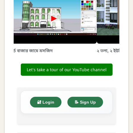
►
বোর্ড বাজার জামে মসজিদ
২ তলা, ২ ইউনিট –কা
Let's take a tour of our YouTube channel
🔐 Login
📝 Sign Up