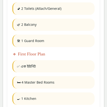
🚽 2 Toilets (Attach/General)
🌿 2 Balcony
🛠️ 1 Guard Room
🔹 First Floor Plan
✅ এক ইউনিট
🛏️ 4 Master Bed Rooms
🍳 1 Kitchen