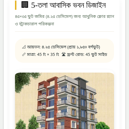
🏢 5-তলা আবাসিক ভবন ডিজাইন
৪৫×৩৫ ফুট জমির (৪.২৫ ডেসিমেল) জন্য আধুনিক ফ্লোর প্ল্যান
ও স্ট্রাকচারাল পরিকল্পনা
📐 আয়তন: ৪.২৫ ডেসিমেল (প্রায় ১,৮৫০ বর্গফুট)
📏 মাত্রা: 45 ft × 35 ft
🛣️ ফ্রন্ট রোড: 45 ফুট সাইড