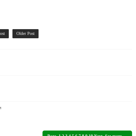
ost
Older Post
ন