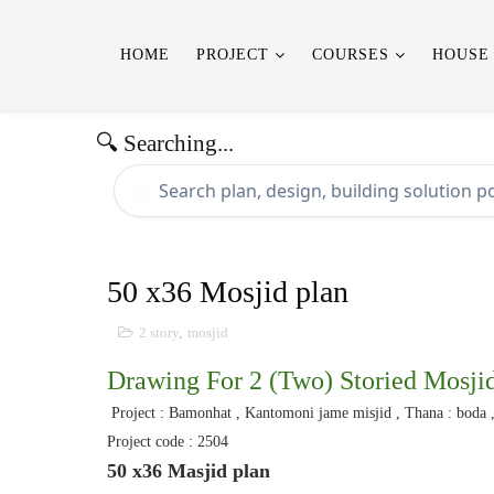
HOME
PROJECT
COURSES
HOUSE
🔍 Searching...
🔍
50 x36 Mosjid plan
2 story
,
mosjid
Drawing For 2 (Two) Storied Mosji
Project : Bamonhat , Kantomoni jame misjid , Thana : boda 
Project code : 2504
50 x36 Masjid plan