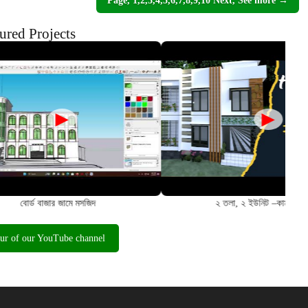
Page, 1,2,3,4,5,6,7,8,9,10 Next, See more →
ured Projects
►
►
২ তলা, ২ ইউনিট –কামাত পাড়া
Two storey house– Panch
tour of our YouTube channel